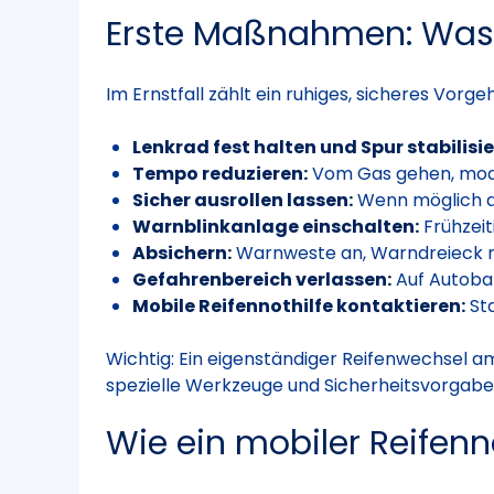
Erste Maßnahmen: Was F
Im Ernstfall zählt ein ruhiges, sicheres Vorg
Lenkrad fest halten und Spur stabilisie
Tempo reduzieren:
Vom Gas gehen, mode
Sicher ausrollen lassen:
Wenn möglich au
Warnblinkanlage einschalten:
Frühzeit
Absichern:
Warnweste an, Warndreieck m
Gefahrenbereich verlassen:
Auf Autobah
Mobile Reifennothilfe kontaktieren:
Sta
Wichtig: Ein eigenständiger Reifenwechsel a
spezielle Werkzeuge und Sicherheitsvorgaben 
Wie ein mobiler Reifenn