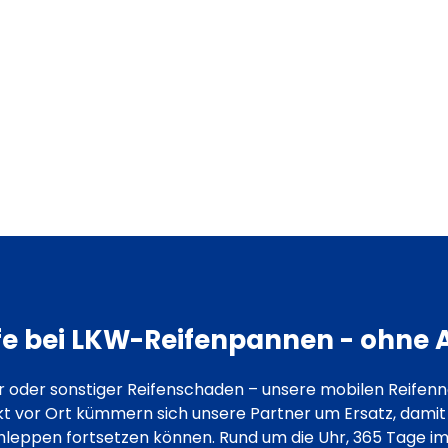
LKW-Reifenpanne?
Jetzt Servicepartner find
ichbar 24h rund um die Uhr für Bus, Transporter, LKW & 
lfe bei LKW-Reifenpannen - ohne
er oder sonstiger Reifenschaden – unsere mobilen Reife
rekt vor Ort kümmern sich unsere Partner um Ersatz, damit
leppen fortsetzen können. Rund um die Uhr, 365 Tage im