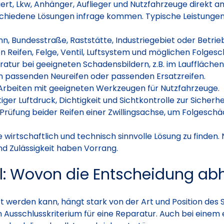
siert, Lkw, Anhänger, Auflieger und Nutzfahrzeuge direkt
chiedene Lösungen infrage kommen. Typische Leistungen 
n, Bundesstraße, Raststätte, Industriegebiet oder Betrie
n Reifen, Felge, Ventil, Luftsystem und möglichen Folges
atur bei geeigneten Schadensbildern, z.B. im Laufflächen
 passenden Neureifen oder passenden Ersatzreifen.
 Arbeiten mit geeigneten Werkzeugen für Nutzfahrzeuge.
iger Luftdruck, Dichtigkeit und Sichtkontrolle zur Sicherhei
Prüfung beider Reifen einer Zwillingsachse, um Folgesch
e wirtschaftlich und technisch sinnvolle Lösung zu finde
d Zulässigkeit haben Vorrang.
l: Wovon die Entscheidung ab
t werden kann, hängt stark von der Art und Position des 
in Ausschlusskriterium für eine Reparatur. Auch bei einem