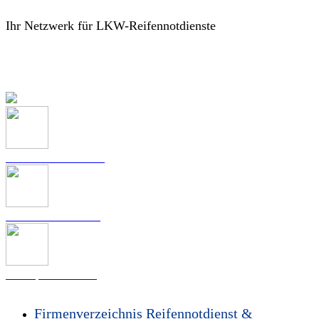
Ihr Netzwerk für LKW-Reifennotdienste
Reifennotdienst
Rund um die Uhr!
Notdienst in der Nähe
Mobiler 24/7 Service
Reifenprofis vor Ort
Firmenverzeichnis Reifennotdienst &