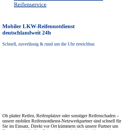
Reifenservice
Mobiler LKW-Reifennotdienst
deutschlandweit 24h
Schnell, zuverlässig & rund um die Uhr erreichbar.
LKW-Reifenpanne?
Jetzt Servicepartner finden.
Erreichbar 24h rund um die Uhr für Bus, Transporter, LKW &
Nutzfahrzeuge.
Schnelle Hilfe bei LKW-Reifenpannen
- ohne Abschleppen
Ob platter Reifen, Reifenplatzer oder sonstiger Reifenschaden –
unsere mobilen Reifennotdienst-Netzwerkpartner sind schnell für
Sie im Einsatz. Direkt vor Ort kümmern sich unsere Partner um